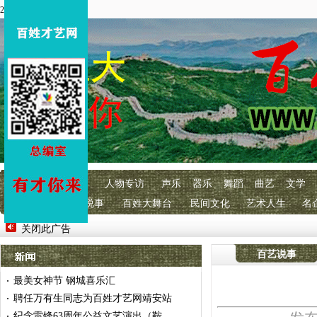
2026年4月3 星期五
首页
百艺快讯
人物专访
声乐
器乐
舞蹈
曲艺
文学
明星经纪
百艺说事
百姓大舞台
民间文化
艺术人生
名
关闭此广告
百艺说事
最美女神节 钢城喜乐汇
·
聘任万有生同志为百姓才艺网靖安站
·
纪念雷锋63周年公益文艺演出（鞍
·