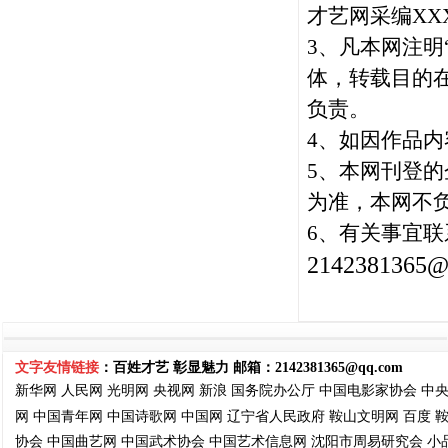
才艺网采编XX
3、凡本网注明
体，转载目的
负责。
4、如因作品内
5
、本网刊登的
为准，本网不
6、有关事宜联
2142381365@
文字友情链接
：百姓才艺 彰显魅力 邮箱：
2142381365@qq.com
新华网
人民网
光明网
央视网
新浪
国务院
办公厅
中国电影家协会
中
网
中国青年网
中国诗歌网
中国网
辽宁省人民政府
鞍山文明网
百度
协会
中国曲艺网
中国武术协会
中国艺术信息网
沈阳市周易
研究会
小