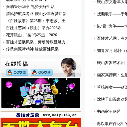
鞍山东文老年大
奏响管乐华章 礼赞美好生活
·
清风护航高考路 鞍山少年逐梦启新
·
抚顺歌手——于
《百姓故事》第25期：宁志诚、王
·
以“锁”为伴——
百姓才艺网（鞍山）举办2026欢
·
花开鞍山，“梨”你不远！2026
·
百姓才艺网：有
百姓才艺展风采，劳动赞歌显魅力
·
传承南泥湾精神 绽放百姓风采
·
知青岁月.感怀（
鞍山罗罗艺术团
画家高德爽：生
草根舞者——赵
沈铁千山温泉欢
书画家王丽萍
愿以歌声伴此生