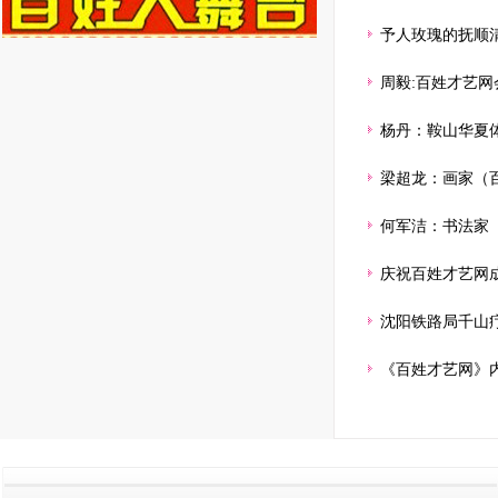
予人玫瑰的抚顺
周毅:百姓才艺网
杨丹：鞍山华夏
梁超龙：画家（
何军洁：书法家
庆祝百姓才艺网
沈阳铁路局千山
《百姓才艺网》内