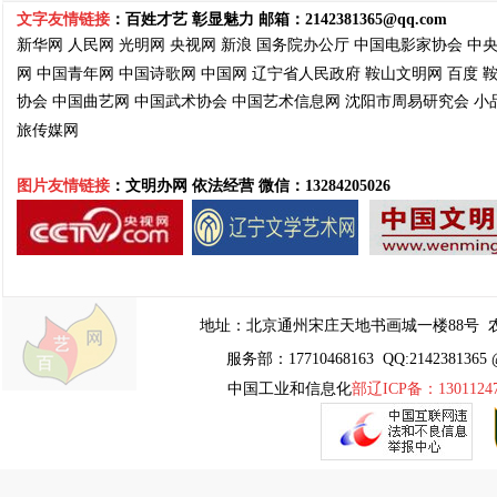
文字友情链接
：百姓才艺 彰显魅力 邮箱：
2142381365@qq.com
新华网
人民网
光明网
央视网
新浪
国务院
办公厅
中国电影家协会
中
网
中国青年网
中国诗歌网
中国网
辽宁省人民政府
鞍山文明网
百度
协会
中国曲艺网
中国武术协会
中国艺术信息网
沈阳市周易
研究会
小
旅传媒网
图片友情链接
：文明办网 依法经营
微信：13284205026
地址：
北京通州宋庄天地书画城一楼88号
农
服务部：17710468163 QQ:2142381365 
中国工业和信息化
部辽ICP备：1301124