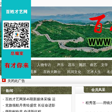
2026年8月10 星期一
首页
百艺快讯
人物专访
声乐
器乐
舞蹈
曲艺
文学
明星经纪
百艺说事
百姓大舞台
民间文化
艺术人生
名
关闭此广告
会员风采
百姓才艺网第46期新媒体采编·运
·
程秀莲——用镜
党旗领航丹青绘盛世 长征奋进影
·
颂歌献给党 奋进新征程
·