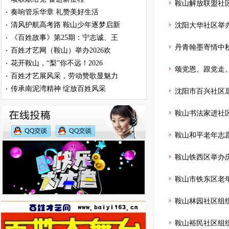
鞍山解放联盟社
奏响管乐华章 礼赞美好生活
·
清风护航高考路 鞍山少年逐梦启新
·
沈阳大华社区举办“
《百姓故事》第25期：宁志诚、王
·
丹青翰墨寄情中
百姓才艺网（鞍山）举办2026欢
·
花开鞍山，“梨”你不远！2026
·
颂党恩、跟党走
百姓才艺展风采，劳动赞歌显魅力
·
传承南泥湾精神 绽放百姓风采
·
沈阳市百兴社区
鞍山书法家进社
鞍山和平老年志
鞍山铁西区举办庆
鞍山市铁东区老
鞍山林园社区组
鞍山裕民社区组