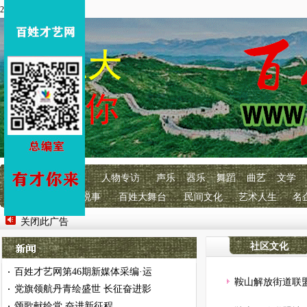
2026年8月8 星期六
首页
百艺快讯
人物专访
声乐
器乐
舞蹈
曲艺
文学
明星经纪
百艺说事
百姓大舞台
民间文化
艺术人生
名
关闭此广告
社区文化
百姓才艺网第46期新媒体采编·运
·
鞍山解放街道联盟
党旗领航丹青绘盛世 长征奋进影
·
颂歌献给党 奋进新征程
·