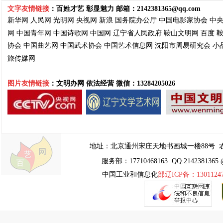
文字友情链接
：百姓才艺 彰显魅力 邮箱：
2142381365@qq.com
新华网
人民网
光明网
央视网
新浪
国务院
办公厅
中国电影家协会
中
网
中国青年网
中国诗歌网
中国网
辽宁省人民政府
鞍山文明网
百度
协会
中国曲艺网
中国武术协会
中国艺术信息网
沈阳市周易
研究会
小
旅传媒网
图片友情链接
：文明办网 依法经营
微信：13284205026
地址：
北京通州宋庄天地书画城一楼88号
农
服务部：17710468163 QQ:2142381365 
中国工业和信息化
部辽ICP备：1301124