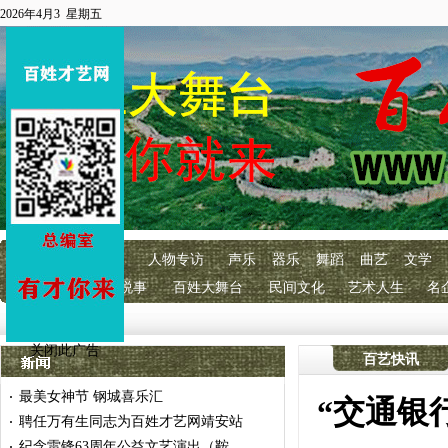
2026年4月3 星期五
首页
百艺快讯
人物专访
声乐
器乐
舞蹈
曲艺
文学
明星经纪
百艺说事
百姓大舞台
民间文化
艺术人生
名
关闭此广告
百艺快讯
最美女神节 钢城喜乐汇
·
“交通银
聘任万有生同志为百姓才艺网靖安站
·
纪念雷锋63周年公益文艺演出（鞍
·