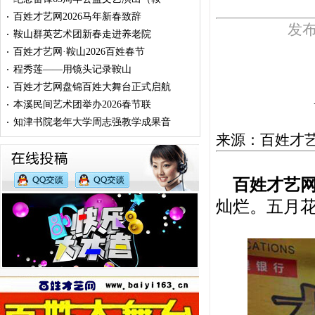
百姓才艺网2026马年新春致辞
·
发布
鞍山群英艺术团新春走进养老院
·
百姓才艺网·鞍山2026百姓春节
·
程秀莲——用镜头记录鞍山
·
百姓才艺网盘锦百姓大舞台正式启航
·
本溪民间艺术团举办2026春节联
·
知津书院老年大学周志强教学成果音
·
来源：百姓才艺网
百姓才艺网
灿烂。五月