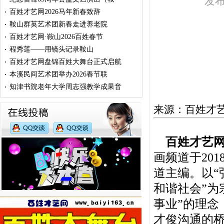
发布
百姓才艺网2026马年新春致辞
·
鞍山群英艺术团新春走进养老院
·
百姓才艺网·鞍山2026百姓春节
·
程秀莲——用镜头记录鞍山
·
百姓才艺网盘锦百姓大舞台正式启航
·
本溪民间艺术团举办2026春节联
·
知津书院老年大学周志强教学成果音
·
来源：百姓才艺网
百姓才艺网
画频道于20
道主编。以
和谐社会”为
事业”的理
才俊沟通的