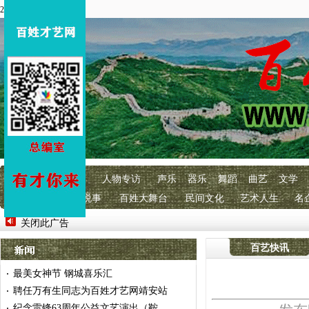
2026年4月3 星期五
首页
百艺快讯
人物专访
声乐
器乐
舞蹈
曲艺
文学
明星经纪
百艺说事
百姓大舞台
民间文化
艺术人生
名
关闭此广告
百艺快讯
最美女神节 钢城喜乐汇
·
聘任万有生同志为百姓才艺网靖安站
·
纪念雷锋63周年公益文艺演出（鞍
·