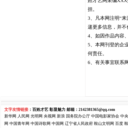
姓才艺网采编XX
担。
3、凡本网注明“
递更多信息，并不
4、如因作品内容
5、本网刊登的企
何责任。
6、有关事宜联系网站电话
文字友情链接
：百姓才艺 彰显魅力 邮箱：
2142381365@qq.com
新华网
人民网
光明网
央视网
新浪
国务院
办公厅
中国电影家协会
中
网
中国青年网
中国诗歌网
中国网
辽宁省人民政府
鞍山文明网
百度