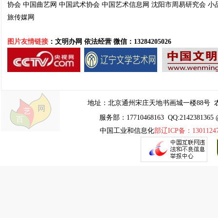
协会
中国曲艺网
中国武术协会
中国艺术信息网
沈阳市周易
研究会
小
旅传媒网
图片友情链接
：文明办网 依法经营
微信：13284205026
地址：
北京通州宋庄天地书画城一楼88号
农
服务部：17710468163 QQ:2142381365 
中国工业和信息化
部辽ICP备：1301124