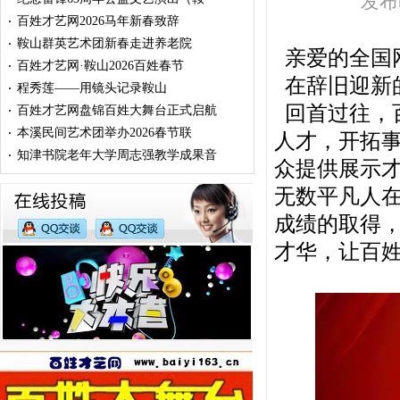
发布时
百姓才艺网2026马年新春致辞
·
鞍山群英艺术团新春走进养老院
·
亲爱的全国
百姓才艺网·鞍山2026百姓春节
·
在辞旧迎新
程秀莲——用镜头记录鞍山
·
回首过往，
百姓才艺网盘锦百姓大舞台正式启航
·
本溪民间艺术团举办2026春节联
·
人才，开拓事
知津书院老年大学周志强教学成果音
·
众提供展示
无数平凡人
成绩的取得
才华，让百