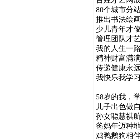
80个城市分
推出书法绘
少儿青年才
管理团队才
我的人生一
精神财富满
传递健康永
我快乐我学
58岁的我，
儿子出色做
孙女聪慧祺
爸妈年迈种
鸡鸭鹅狗相