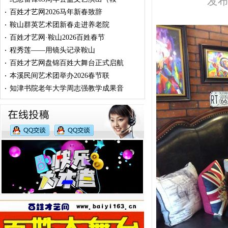
发布时
百姓才艺网2026马年新春致辞
·
鞍山群英艺术团新春走进养老院
·
百姓才艺网·鞍山2026百姓春节
·
程秀莲——用镜头记录鞍山
·
百姓才艺网盘锦百姓大舞台正式启航
·
本溪民间艺术团举办2026春节联
·
知津书院老年大学周志强教学成果音
·