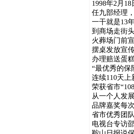
1998年2
任九部经理，
一干就是13
到商场走街
火葬场门前
摆桌发放宣
办理赔送蛋
“最优秀的保
连续110天
荣获省市“10
从一个人发展
品牌嘉奖每次
省市优秀团
电视台专访
鞍山日报说