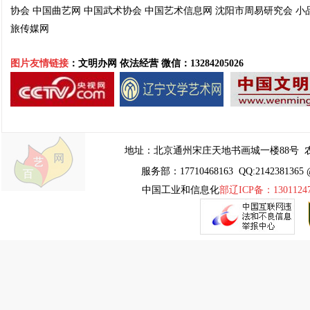
协会
中国曲艺网
中国武术协会
中国艺术信息网
沈阳市周易
研究会
小
旅传媒网
图片友情链接
：文明办网 依法经营
微信：13284205026
地址：
北京通州宋庄天地书画城一楼88号
农
服务部：17710468163 QQ:2142381365 
中国工业和信息化
部辽ICP备：1301124