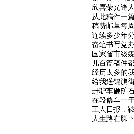
欣喜荣光逢
从此稿件一
稿费邮单每周
连续多少年
奋笔书写党
国家省市级
几百篇稿件
经历太多的
给我送锦旗
赶驴车砸矿
在段修车一干
工人日报，
人生路在脚