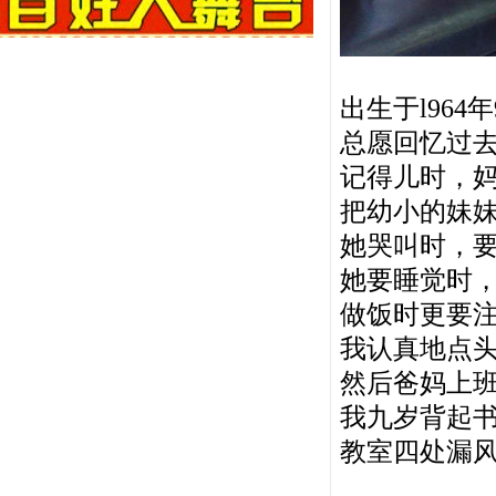
出生于l964
总愿回忆过
记得儿时，
把幼小的妹
她哭叫时，
她要睡觉时
做饭时更要
我认真地点
然后爸妈上
我九岁背起书
教室四处漏