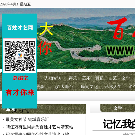
2026年4月3 星期五
首页
百艺快讯
人物专访
声乐
器乐
舞蹈
曲艺
文学
明星经纪
百艺说事
百姓大舞台
民间文化
艺术人生
名
关闭此广告
文学
最美女神节 钢城喜乐汇
·
记忆我
聘任万有生同志为百姓才艺网靖安站
·
纪念雷锋63周年公益文艺演出（鞍
·