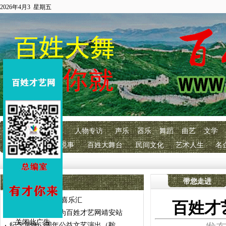
2026年4月3 星期五
首页
百艺快讯
人物专访
声乐
器乐
舞蹈
曲艺
文学
明星经纪
百艺说事
百姓大舞台
民间文化
艺术人生
名
关闭此广告
带您走进
最美女神节 钢城喜乐汇
·
百姓才
聘任万有生同志为百姓才艺网靖安站
·
纪念雷锋63周年公益文艺演出（鞍
·