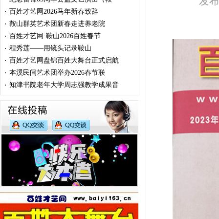
发布时
百姓才艺网2026马年新春致辞
·
鞍山群英艺术团新春走进养老院
·
百姓才艺网·鞍山2026百姓春节
·
程秀莲——用镜头记录鞍山
·
百姓才艺网盘锦百姓大舞台正式启航
·
本溪民间艺术团举办2026春节联
·
知津书院老年大学周志强教学成果音
·