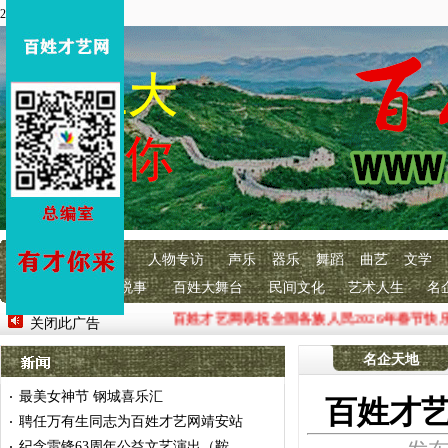
2026年4月3 星期五
首页
百艺快讯
人物专访
声乐
器乐
舞蹈
曲艺
文学
明星经纪
百艺说事
百姓大舞台
民间文化
艺术人生
名
百姓才艺网恭祝全国各族人民2026年春节快乐
关闭此广告
名企天地
最美女神节 钢城喜乐汇
·
百姓才艺
聘任万有生同志为百姓才艺网靖安站
·
纪念雷锋63周年公益文艺演出（鞍
·