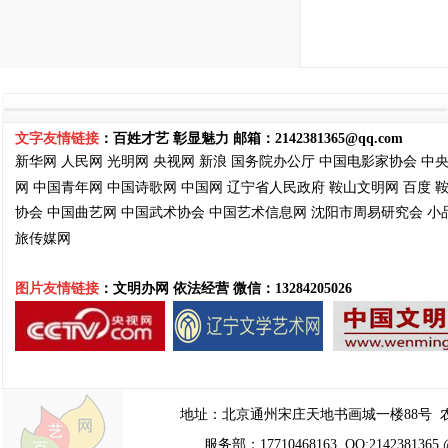
文字友情链接
：百姓才艺 彰显魅力 邮箱：
2142381365@qq.com
新华网
人民网
光明网
央视网
新浪
国务院
办公厅
中国电影家协会
中
网
中国青年网
中国诗歌网
中国网
辽宁省人民政府
鞍山文明网
百度
协会
中国曲艺网
中国武术协会
中国艺术信息网
沈阳市周易
研究会
小
旅传媒网
图片友情链接
：文明办网 依法经营
微信：13284205026
地址：
北京通州宋庄天地书画城一楼88号
农
服务部：17710468163 QQ:2142381365 