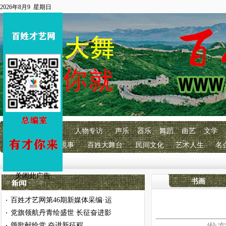
2026年8月9 星期日
首页
百艺快讯
人物专访
声乐
器乐
舞蹈
曲艺
文学
明星经纪
百艺说事
百姓大舞台
民间文化
艺术人生
名
关闭此广告
书画
百姓才艺网第46期新媒体采编·运
·
党旗领航丹青绘盛世 长征奋进影
·
颂歌献给党 奋进新征程
·