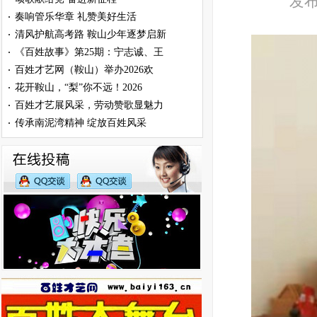
发布
奏响管乐华章 礼赞美好生活
·
清风护航高考路 鞍山少年逐梦启新
·
《百姓故事》第25期：宁志诚、王
·
百姓才艺网（鞍山）举办2026欢
·
花开鞍山，“梨”你不远！2026
·
百姓才艺展风采，劳动赞歌显魅力
·
传承南泥湾精神 绽放百姓风采
·