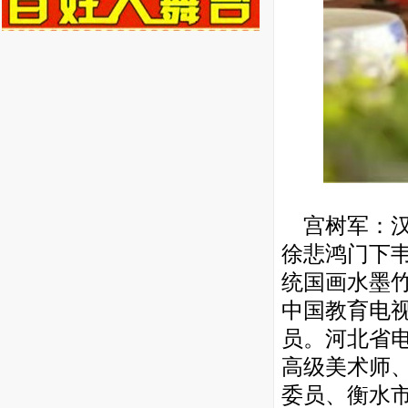
宫树军：汉
徐悲鸿门下
统国画水墨
中国教育电
员。河北省
高级美术师
委员、衡水