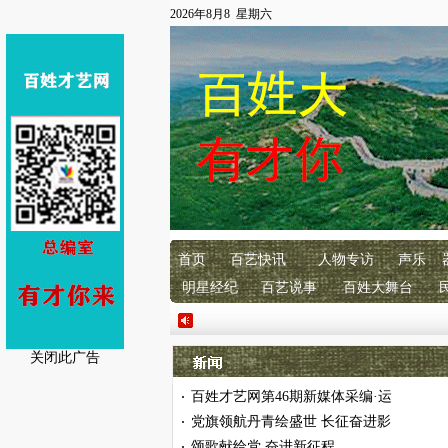
2026年8月8 星期六
首页
百艺快讯
人物专访
声乐
明星经纪
百艺说事
百姓大舞台
关闭此广告
百姓才艺网第46期新媒体采编·运
·
党旗领航丹青绘盛世 长征奋进影
·
颂歌献给党 奋进新征程
·