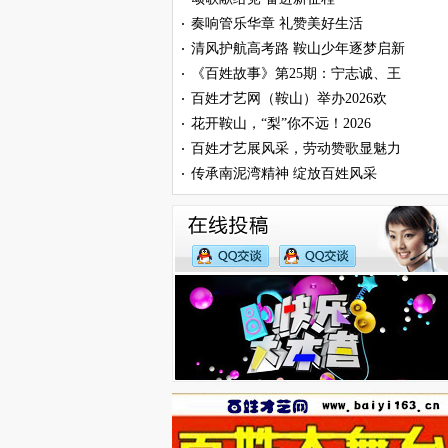
奏响管乐华章 礼赞美好生活
·
清风护航高考路 鞍山少年逐梦启新
·
《百姓故事》第25期：宁志诚、王
·
百姓才艺网（鞍山）举办2026欢
·
花开鞍山，“梨”你不远！2026
·
百姓才艺展风采，劳动赞歌显魅力
·
传承南泥湾精神 绽放百姓风采
·