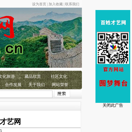
设为首页
|
加入收藏
|
联系我们
文化旅游
藏品欣赏
社区文化
合作发展
关于我们
网站荣誉
中国共产党成立105周年！
恭贺
百姓才艺网成立17
周年！
百姓才艺 彰显
关闭此广告
姓才艺网