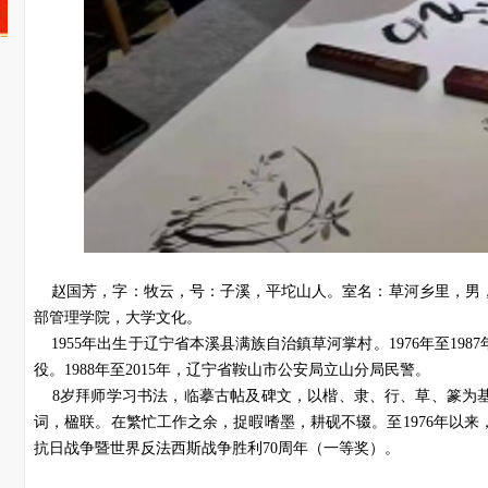
赵国芳，字：牧云，号：子溪，平坨山人。室名：草河乡里，男
部管理学院，大学文化。
1955年出生于辽宁省本溪县满族自治鎮草河掌村。1976年至19
役。1988年至2015年，辽宁省鞍山市公安局立山分局民警。
8岁拜师学习书法，临摹古帖及碑文，以楷、隶、行、草、篆为
词，楹联。在繁忙工作之余，捉暇嗜墨，耕砚不辍。至1976年以
抗日战争暨世界反法西斯战争胜利70周年（一等奖）。