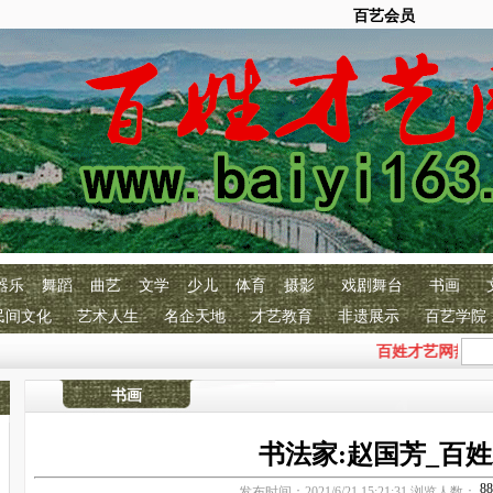
百艺会员
器乐
舞蹈
曲艺
文学
少儿
体育
摄影
戏剧舞台
书画
民间文化
艺术人生
名企天地
才艺教育
非遗展示
百艺学院
百姓才艺网热烈庆祝
书画
书法家:赵国芳_百
发布时间：2021/6/21 15:21:31 浏览人数：