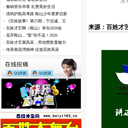
发布
奏响管乐华章 礼赞美好生活
·
清风护航高考路 鞍山少年逐梦启新
·
《百姓故事》第25期：宁志诚、王
·
来源：百姓才艺网
百姓才艺网（鞍山）举办2026欢
·
花开鞍山，“梨”你不远！2026
·
百姓才艺展风采，劳动赞歌显魅力
·
传承南泥湾精神 绽放百姓风采
·