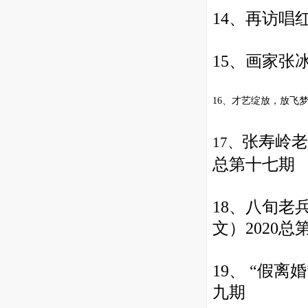
14、
再访唱红
15
、
画家张冰
16、
才艺绽放，放飞梦
张寿岭老
17、
总
第十七期
18、
八旬老
文）2020总
19、
“假离婚
九期