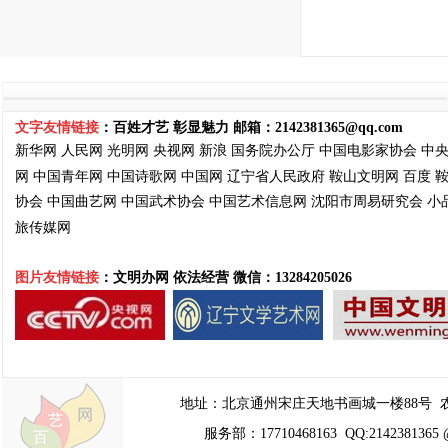
文字友情链接
：百姓才艺 彰显魅力 邮箱：
2142381365@qq.com
新华网
人民网
光明网
央视网
新浪
国务院
办公厅
中国电影家协会
中
网
中国青年网
中国诗歌网
中国网
辽宁省人民政府
鞍山文明网
百度
协会
中国曲艺网
中国武术协会
中国艺术信息网
沈阳市周易
研究会
小
旅传媒网
图片友情链接
：文明办网 依法经营
微信：13284205026
地址：
北京通州宋庄天地书画城一楼88号
农
服务部：17710468163 QQ:2142381365 