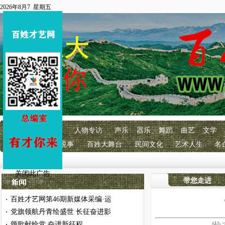
2026年8月7 星期五
首页
百艺快讯
人物专访
声乐
器乐
舞蹈
曲艺
文学
明星经纪
百艺说事
百姓大舞台
民间文化
艺术人生
名
关闭此广告
带您走进
百姓才艺网第46期新媒体采编·运
·
党旗领航丹青绘盛世 长征奋进影
·
颂歌献给党 奋进新征程
·